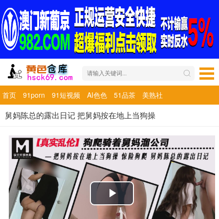
首页
91porn
91短视频
AI色色
51品茶
美熟社
舅妈陈总的露出日记 把舅妈按在地上当狗操