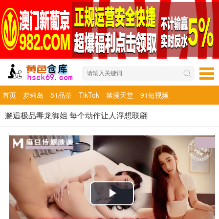
首页
萝莉岛
51品茶
TikTok
禁漫天堂
91短视频
邂逅极品毒龙御姐 每个动作让人浮想联翩